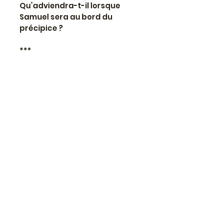
Qu’adviendra-t-il lorsque
Samuel sera au bord du
précipice ?
***
INFORMATIONS PRATIQUES
📚
Ebook envoyé
automatiquement par mail
🔒
Paiement sécurisé
🌼
💳
Paiement accepté : carte
bancaire ou PayPal
🌞
Visuel ©Chut ! J'écris ! et
Charlotte Hamion. Tous droits
réservés.
Politique de retour et