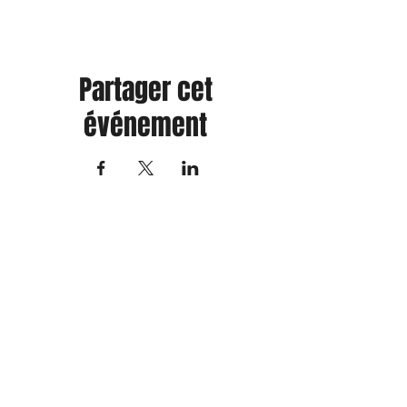
Partager cet
événement
Chut ! J'écris !
EXTRAITS GRATUITS
ROMANS
PACKS
L'AUTEURE
L'ÉQUIPE
LA BOUTIQUE
Informations
Réseaux sociaux
ACTUALITÉS
ÉVÉNEMENTS